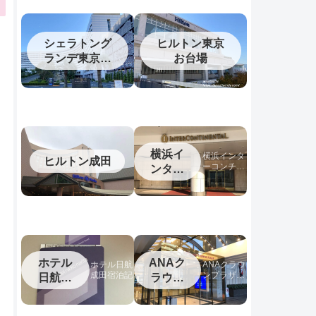
シェラトング
ヒルトン東京
ランデ東京ベ
お台場
イ
横浜イ
横浜インタ
ヒルトン成田
ーコンチネ
ンター
ンタルホテ
コンチ
ルの宿泊記
ネンタ
ル
ホテル
ANAク
ホテル日航
ANAクラウ
成田宿泊記
ンプラザホ
日航成
ラウン
テル松山宿
田
プラザ
泊記
松山