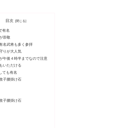
目次
で有名
が崇敬
有名武将も多く参拝
守りが大人気
が午後４時半までなので注意
もいただける
しても有名
政子腰掛け石
政子腰掛け石