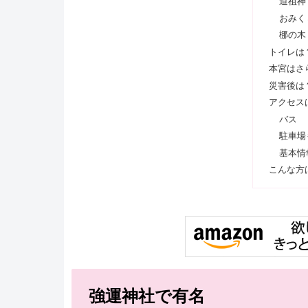
道祖神
おみく
梛の木
トイレは
本宮はさ
災害後は
アクセス
バス
駐車場
基本情
こんな方
強運神社で有名