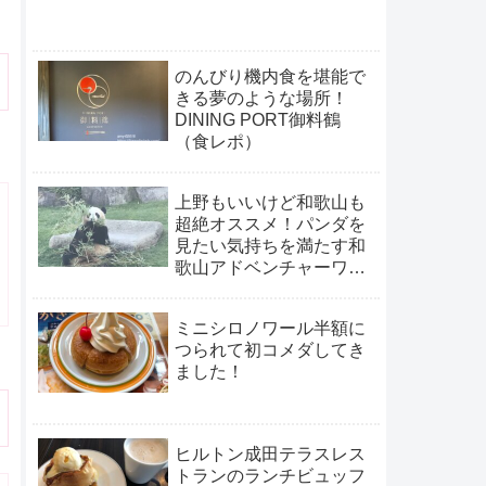
キ
のんびり機内食を堪能で
きる夢のような場所！
DINING PORT御料鶴
（食レポ）
上野もいいけど和歌山も
超絶オススメ！パンダを
見たい気持ちを満たす和
歌山アドベンチャーワー
ルド
ミニシロノワール半額に
つられて初コメダしてき
ました！
ヒルトン成田テラスレス
トランのランチビュッフ