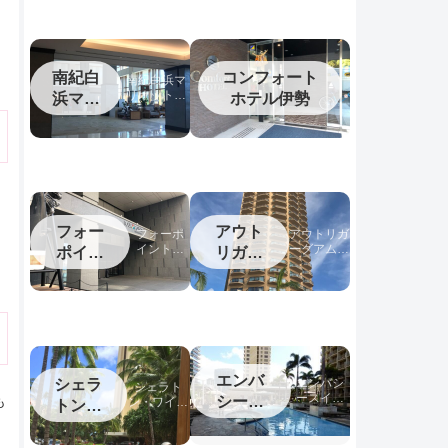
南紀白
コンフォート
南紀白浜マ
リオットホ
浜マリ
ホテル伊勢
テル宿泊記
オット
フォー
アウト
フォーポ
アウトリガ
イントバ
ーグアム宿
ポイン
リガー
イシェラ
泊記
トバイ
グアム
トン名古
シェラ
屋中部国
際空港宿
トン中
泊記
部国際
空港
エンバ
シェラ
エンバシ
シェラト
ースイー
シース
も
ン・ワイキ
トンワ
ツワイキ
キ宿泊記
イーツ
イキキ
キ宿泊記
ワイキ