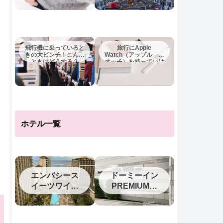
飛行機に乗っていると
旅行にApple
きの大ピンチ！こんな
Watch（アップル ウ
ときはどうする？
オッチ）を持っていけ
ば十分？
ホテル一覧
エンバシース
ドーミーイン
イーツワイキ
PREMIUM釧
キ2023
路（旧ラビス
タ釧路川）