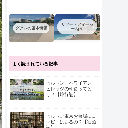
リゾートフィーっ
グアムの基本情報
て何？
よく読まれている記事
ヒルトン・ハワイアン・
ビレッジの朝食ってど
う？【旅行記】
ヒルトン東京お台場にコ
ンビニはあるの？【宿泊
記】