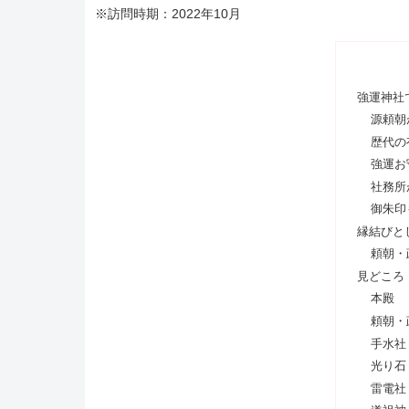
※訪問時期：2022年10月
強運神社
源頼朝
歴代の
強運お
社務所
御朱印
縁結びと
頼朝・
見どころ
本殿
頼朝・
手水社
光り石
雷電社