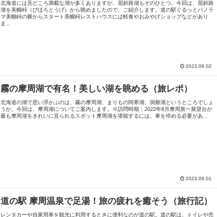
北海道には見どころ満載な湖が多くありますが、屈斜路湖もそのひとつ。今回は、屈斜路
湖を美幌峠（びほろとうげ）から眺めましたので、ご紹介します。道の駅ぐるっとパノラ
マ美幌峠の横からスタート美幌峠レストハウスには軽食やおみやげショップなどがあり
ま...
2023.09.02
霧の摩周湖で有名！美しい湖を眺める（旅レポ）
北海道の湖で思い浮かぶのは、霧の摩周湖、まりもの阿寒湖、洞爺湖というところでしょ
うか。今回は、摩周湖についてご案内します。※訪問時期：2022年8月摩周第一展望台が
最も摩周湖をきれいに見られるスポット摩周湖を堪能するには、車を停める必要があ...
2023.09.01
道の駅 摩周温泉で足湯！旅の疲れを癒そう（旅行記）
レンタカーや自家用車を観光に利用するときに便利なのが道の駅。道の駅は、トイレや売