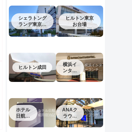
シェラトング
ヒルトン東京
ランデ東京ベ
お台場
イ
横浜イ
横浜インタ
ヒルトン成田
ーコンチネ
ンター
ンタルホテ
コンチ
ルの宿泊記
ネンタ
ル
ホテル
ANAク
ホテル日航
ANAクラウ
成田宿泊記
ンプラザホ
日航成
ラウン
テル松山宿
田
プラザ
泊記
松山