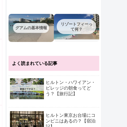
リゾートフィーっ
グアムの基本情報
て何？
よく読まれている記事
ヒルトン・ハワイアン・
ビレッジの朝食ってど
う？【旅行記】
ヒルトン東京お台場にコ
ンビニはあるの？【宿泊
記】