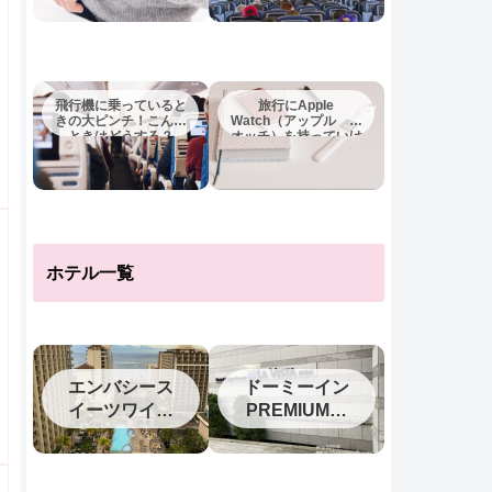
飛行機に乗っていると
旅行にApple
きの大ピンチ！こんな
Watch（アップル ウ
ときはどうする？
オッチ）を持っていけ
ば十分？
ホテル一覧
エンバシース
ドーミーイン
イーツワイキ
PREMIUM釧
キ2023
路（旧ラビス
タ釧路川）