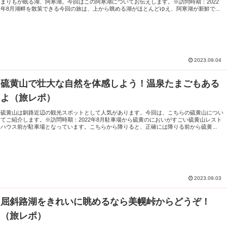
まりもが眠る湖、阿寒湖。今回はこの阿寒湖についてお伝えします。※訪問時期：2022
年8月湖畔を散策できる今回の旅は、上から眺める湖がほとんどゆえ、阿寒湖が新鮮で...
2023.09.04
硫黄山で壮大な自然を体感しよう！温泉たまごもある
よ（旅レポ）
硫黄山は釧路近辺の観光スポットとして人気があります。今回は、こちらの硫黄山につい
てご紹介します。※訪問時期：2022年8月駐車場から硫黄のにおいがすごい硫黄山レスト
ハウス前が駐車場となっています。こちらから降りると、正確には降りる前から硫黄...
2023.09.03
屈斜路湖をきれいに眺めるなら美幌峠からどうぞ！
（旅レポ）