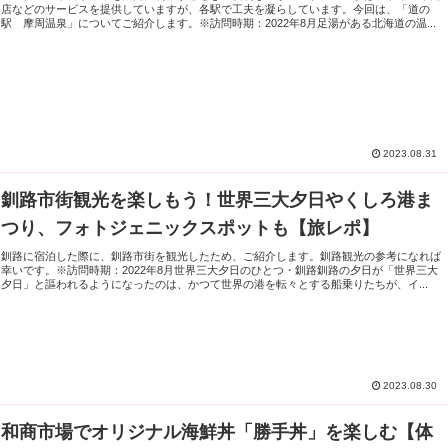
店などのサービスを提供していますが、各駅で工夫を凝らしています。今回は、「道の
駅 摩周温泉」についてご紹介します。※訪問時期：2022年8月足湯がある北海道の温...
2023.08.31
釧路市街観光を楽しもう！世界三大夕日やくしろ港ま
つり、フォトジェニックスポットも【旅レポ】
釧路に宿泊した際に、釧路市街を観光したため、ご紹介します。釧路観光の参考になれば
幸いです。※訪問時期：2022年8月世界三大夕日のひとつ・釧路釧路の夕日が「世界三大
夕日」と謳われるようになったのは、かつて世界の港を転々とする船乗りたちが、イ...
2023.08.30
和商市場でオリジナル海鮮丼「勝手丼」を楽しむ【体