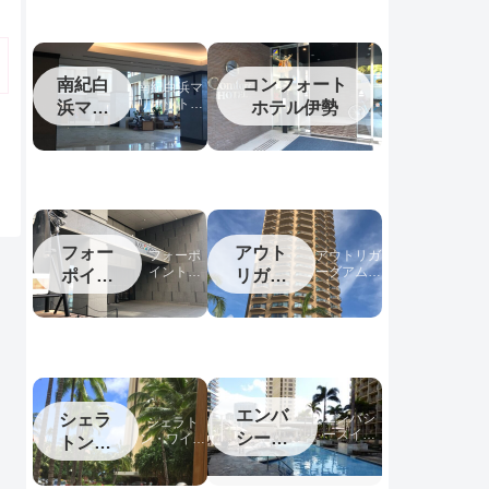
南紀白
コンフォート
南紀白浜マ
リオットホ
浜マリ
ホテル伊勢
テル宿泊記
オット
フォー
アウト
フォーポ
アウトリガ
イントバ
ーグアム宿
ポイン
リガー
イシェラ
泊記
トバイ
グアム
トン名古
シェラ
屋中部国
際空港宿
トン中
泊記
部国際
空港
エンバ
シェラ
エンバシ
シェラト
ースイー
シース
ン・ワイキ
トンワ
ツワイキ
キ宿泊記
イーツ
イキキ
キ宿泊記
ワイキ