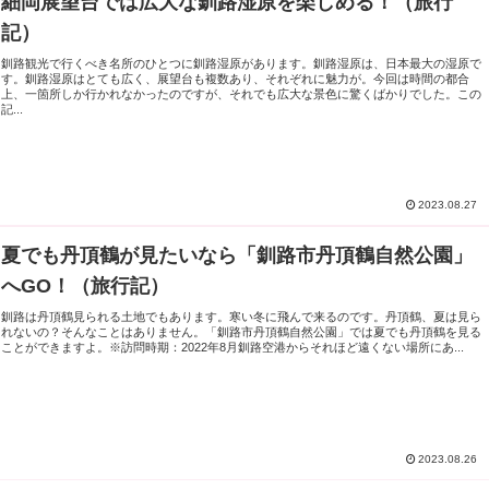
細岡展望台では広大な釧路湿原を楽しめる！（旅行
記）
釧路観光で行くべき名所のひとつに釧路湿原があります。釧路湿原は、日本最大の湿原で
す。釧路湿原はとても広く、展望台も複数あり、それぞれに魅力が。今回は時間の都合
上、一箇所しか行かれなかったのですが、それでも広大な景色に驚くばかりでした。この
記...
2023.08.27
夏でも丹頂鶴が見たいなら「釧路市丹頂鶴自然公園」
へGO！（旅行記）
釧路は丹頂鶴見られる土地でもあります。寒い冬に飛んで来るのです。丹頂鶴、夏は見ら
れないの？そんなことはありません。「釧路市丹頂鶴自然公園」では夏でも丹頂鶴を見る
ことができますよ。※訪問時期：2022年8月釧路空港からそれほど遠くない場所にあ...
2023.08.26