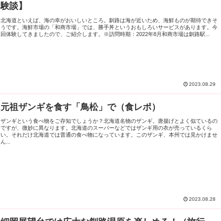
験談】
北海道といえば、海の幸がおいしいところ。釧路は海が近いため、海鮮ものが期待できそ
うです。海鮮市場の「和商市場」では、勝手丼というおもしろいサービスがあります。今
回体験してきましたので、ご紹介します。※訪問時期：2022年8月和商市場は釧路駅...
2023.08.29
元祖ザンギを食す「鳥松」で（食レポ）
ザンギという食べ物をご存知でしょうか？北海道名物のザンギ。唐揚げとよく似ているの
ですが、微妙に異なります。北海道のスーパーなどではザンギ用の衣が売っているくら
い。それだけ北海道では普通の食べ物になっています。このザンギ、本州では見かけませ
ん...
2023.08.28