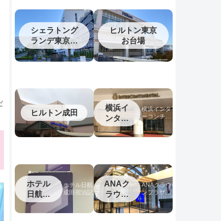
シェラトング
ヒルトン東京
ランデ東京ベ
お台場
ク
イ
だ
横浜イ
横浜インタ
ヒルトン成田
ーコンチネ
ンター
ンタルホテ
コンチ
ルの宿泊記
ネンタ
ル
ホテル
ANAク
ホテル日航
ANAクラウ
成田宿泊記
ンプラザホ
日航成
ラウン
テル松山宿
田
プラザ
泊記
松山