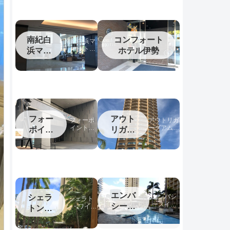
南紀白
コンフォート
南紀白浜マ
リオットホ
浜マリ
ホテル伊勢
テル宿泊記
オット
フォー
アウト
フォーポ
アウトリガ
イントバ
ーグアム宿
ポイン
リガー
イシェラ
泊記
トバイ
グアム
トン名古
シェラ
屋中部国
際空港宿
トン中
泊記
部国際
空港
エンバ
シェラ
エンバシ
シェラト
ースイー
シース
ン・ワイキ
トンワ
ツワイキ
キ宿泊記
イーツ
イキキ
キ宿泊記
ワイキ