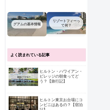
リゾートフィーっ
グアムの基本情報
て何？
よく読まれている記事
ヒルトン・ハワイアン・
ビレッジの朝食ってど
う？【旅行記】
ヒルトン東京お台場にコ
ンビニはあるの？【宿泊
記】