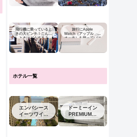
飛行機に乗っていると
旅行にApple
きの大ピンチ！こんな
Watch（アップル ウ
ときはどうする？
オッチ）を持っていけ
ば十分？
ホテル一覧
エンバシース
ドーミーイン
イーツワイキ
PREMIUM釧
キ2023
路（旧ラビス
タ釧路川）