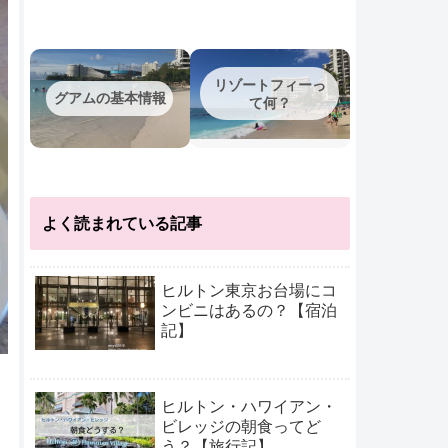
リゾートフィーっ
グアムの基本情報
て何？
よく読まれている記事
ヒルトン東京お台場にコ
ンビニはあるの？【宿泊
記】
ヒルトン・ハワイアン・
ビレッジの朝食ってど
う？【旅行記】