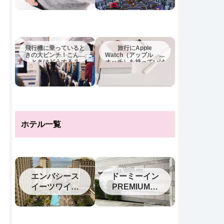
飛行機に乗っていると
旅行にApple
きの大ピンチ！こんな
Watch（アップル ウ
ときはどうする？
オッチ）を持っていけ
ば十分？
ホテル一覧
エンバシース
ドーミーイン
イーツワイキ
PREMIUM釧
キ2023
路（旧ラビス
タ釧路川）