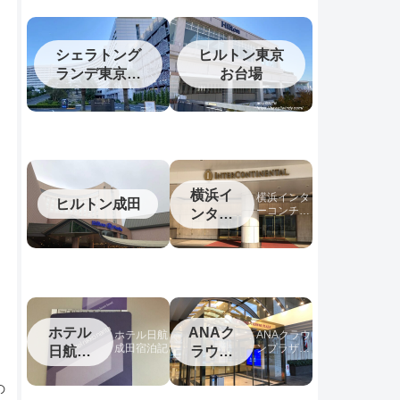
シェラトング
ヒルトン東京
ランデ東京ベ
お台場
イ
横浜イ
横浜インタ
ヒルトン成田
ーコンチネ
ンター
ンタルホテ
コンチ
ルの宿泊記
ネンタ
ル
ホテル
ANAク
ホテル日航
ANAクラウ
成田宿泊記
ンプラザホ
日航成
ラウン
テル松山宿
田
プラザ
泊記
松山
の