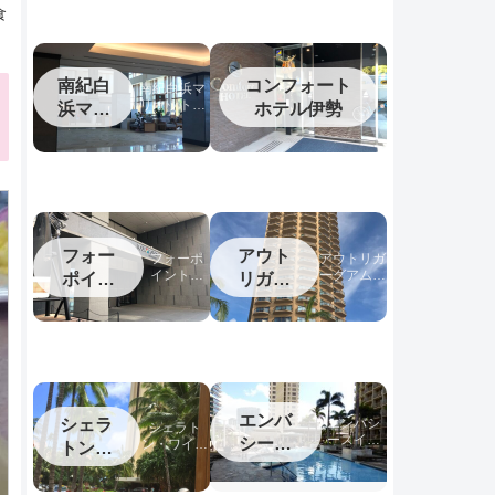
食
南紀白
コンフォート
南紀白浜マ
リオットホ
浜マリ
ホテル伊勢
テル宿泊記
オット
フォー
アウト
フォーポ
アウトリガ
イントバ
ーグアム宿
ポイン
リガー
イシェラ
泊記
トバイ
グアム
トン名古
シェラ
屋中部国
際空港宿
トン中
泊記
部国際
空港
エンバ
シェラ
エンバシ
シェラト
ースイー
シース
ン・ワイキ
トンワ
ツワイキ
キ宿泊記
イーツ
イキキ
キ宿泊記
ワイキ