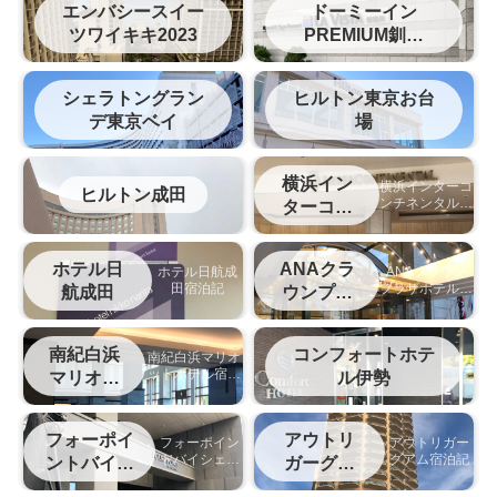
エンバシースイー
ドーミーイン
ツワイキキ2023
PREMIUM釧路
（旧ラビスタ釧路
川）
シェラトングラン
ヒルトン東京お台
デ東京ベイ
場
横浜イン
横浜インターコ
ヒルトン成田
ンチネンタルホ
ターコン
テルの宿泊記
チネンタ
ル
ホテル日
ANAクラ
ホテル日航成
ANAクラウン
田宿泊記
プラザホテル松
航成田
ウンプラ
山宿泊記
ザ松山
南紀白浜
コンフォートホテ
南紀白浜マリオ
ットホテル宿泊
マリオッ
ル伊勢
記
ト
フォーポイ
アウトリ
フォーポイン
アウトリガー
トバイシェラ
グアム宿泊記
ントバイシ
ガーグア
トン名古屋中
ェラトン中
ム
部国際空港宿