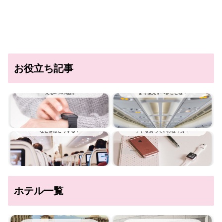
お役立ち記事
海外旅行に時計は必要？時計が必要だとい
飛行機ではどんな服装にすべき？おしゃれ
える3つの理由
より優先すべきことは？
飛行機に乗っているときの大ピンチ！こん
旅行にApple Watch（アップル ウオッ
なときはどうする？
チ）を持っていけば十分？
ホテル一覧