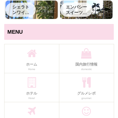
部国際空港
泊記
シェラト
エンバシー
シェラトン・
エンバシース
ワイキキ宿泊
イーツワイキ
ンワイキ
スイーツワ
記
キ宿泊記
キ
イキキ
MENU
ホーム
国内旅行情報
Home
domestic
ホテル
グルメレポ
Hotel
gourmet