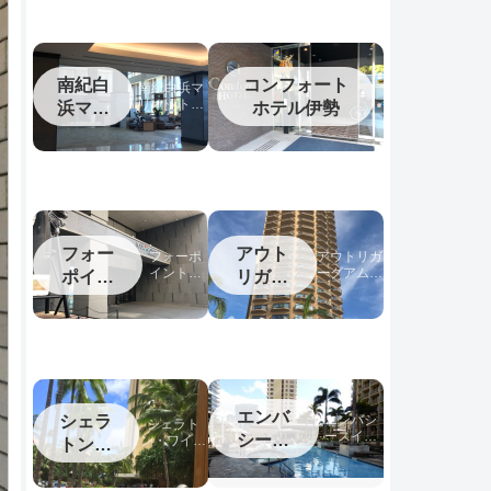
南紀白
コンフォート
南紀白浜マ
リオットホ
浜マリ
ホテル伊勢
テル宿泊記
オット
フォー
アウト
フォーポ
アウトリガ
イントバ
ーグアム宿
ポイン
リガー
イシェラ
泊記
トバイ
グアム
トン名古
シェラ
屋中部国
際空港宿
トン中
泊記
部国際
空港
エンバ
シェラ
エンバシ
シェラト
ースイー
シース
ン・ワイキ
トンワ
ツワイキ
キ宿泊記
イーツ
イキキ
キ宿泊記
ワイキ