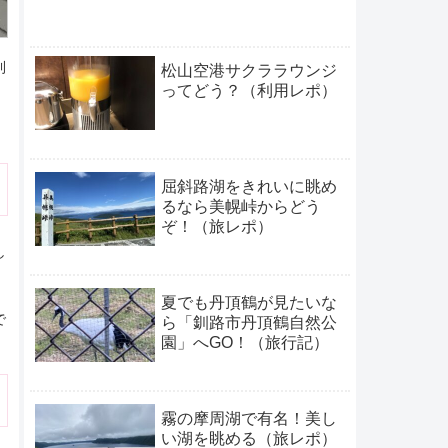
キ
利
松山空港サクララウンジ
ってどう？（利用レポ）
屈斜路湖をきれいに眺め
るなら美幌峠からどう
ぞ！（旅レポ）
し
夏でも丹頂鶴が見たいな
で
ら「釧路市丹頂鶴自然公
園」へGO！（旅行記）
霧の摩周湖で有名！美し
い湖を眺める（旅レポ）