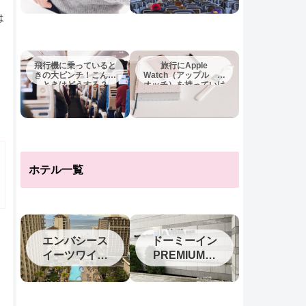
は
飛行機に乗っていると
旅行にApple
きの大ピンチ！こんな
Watch（アップル ウ
ときはどうする？
オッチ）を持っていけ
ば十分？
ホテル一覧
エンバシース
ドーミーイン
イーツワイキ
PREMIUM釧
キ2023
路（旧ラビス
タ釧路川）