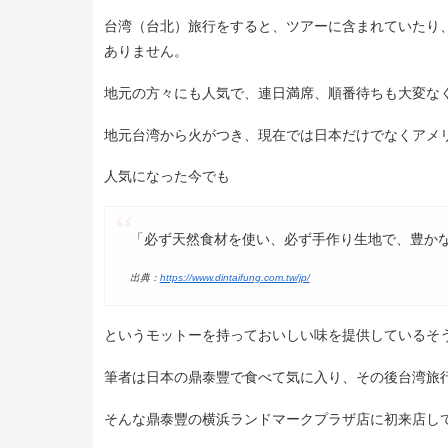
台湾（台北）旅行をすると、ツアーに含まれていたり
ありません。
地元の方々にも人気で、連日満席、順番待ちも大変な
地元台湾から火がつき、現在では日本だけでなくアメ
人気になった今でも
「必ず天然食材を使い、必ず手作り生地で、豊か
出典：
https://www.dintaifung.com.tw/jp/
というモットーを持っておいしい味を提供しているそ
筆者は日本の鼎泰豐で食べて気に入り、その後台湾旅
そんな鼎泰豐の横浜ランドマークプラザ店に初来店し