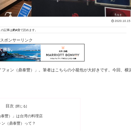
2020.10.15
この記事は
約4分
で読めます。
スポンサーリンク
イフォン（鼎泰豐）」。筆者はこちらの小籠包が大好きです。今回、横
目次
鼎泰豐）」は台湾の料理店
ォン（鼎泰豐）って？