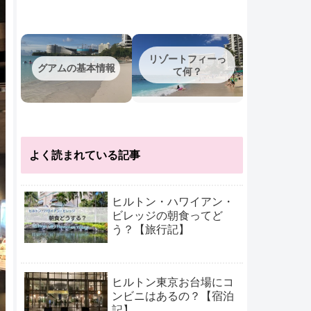
リゾートフィーっ
グアムの基本情報
て何？
よく読まれている記事
ヒルトン・ハワイアン・
ビレッジの朝食ってど
う？【旅行記】
ヒルトン東京お台場にコ
ンビニはあるの？【宿泊
記】