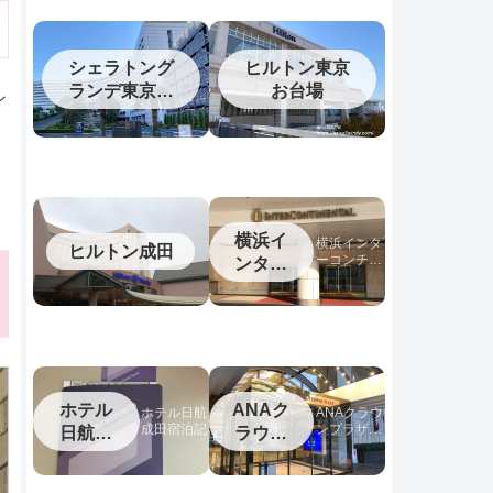
シェラトング
ヒルトン東京
ランデ東京ベ
お台場
ン
イ
横浜イ
横浜インタ
ヒルトン成田
ーコンチネ
ンター
ンタルホテ
コンチ
ルの宿泊記
ネンタ
ル
ホテル
ANAク
ホテル日航
ANAクラウ
成田宿泊記
ンプラザホ
日航成
ラウン
テル松山宿
田
プラザ
泊記
松山