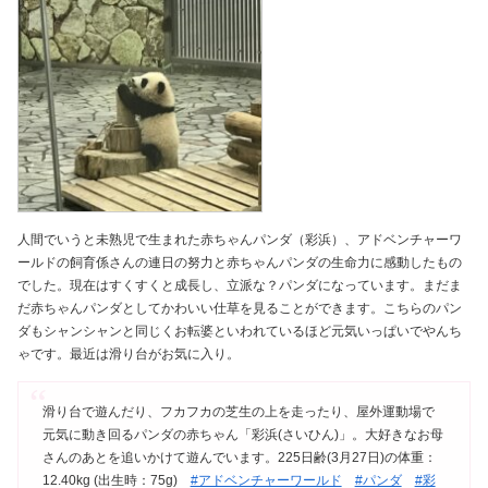
人間でいうと未熟児で生まれた赤ちゃんパンダ（彩浜）、アドベンチャーワ
ールドの飼育係さんの連日の努力と赤ちゃんパンダの生命力に感動したもの
でした。現在はすくすくと成長し、立派な？パンダになっています。まだま
だ赤ちゃんパンダとしてかわいい仕草を見ることができます。こちらのパン
ダもシャンシャンと同じくお転婆といわれているほど元気いっぱいでやんち
ゃです。最近は滑り台がお気に入り。
滑り台で遊んだり、フカフカの芝生の上を走ったり、屋外運動場で
元気に動き回るパンダの赤ちゃん「彩浜(さいひん)」。大好きなお母
さんのあとを追いかけて遊んでいます。225日齢(3月27日)の体重：
12.40kg (出生時：75g)
#アドベンチャーワールド
#パンダ
#彩