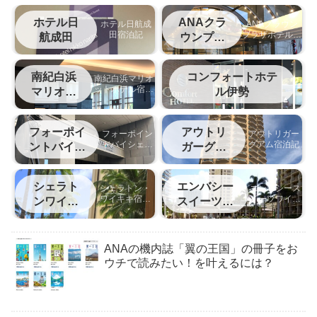
ル
ホテル日
ANAクラ
ホテル日航成
ANAクラウン
田宿泊記
プラザホテル松
航成田
ウンプラ
山宿泊記
ザ松山
南紀白浜
コンフォートホテ
南紀白浜マリオ
ットホテル宿泊
マリオッ
ル伊勢
記
ト
フォーポイ
アウトリ
フォーポイン
アウトリガー
トバイシェラ
グアム宿泊記
ントバイシ
ガーグア
トン名古屋中
ェラトン中
ム
部国際空港宿
部国際空港
泊記
シェラト
エンバシー
シェラトン・
エンバシース
ワイキキ宿泊
イーツワイキ
ンワイキ
スイーツワ
記
キ宿泊記
キ
イキキ
ANAの機内誌「翼の王国」の冊子をお
ウチで読みたい！を叶えるには？