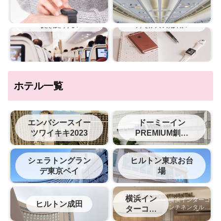
飛行機に乗っているときの大ピンチ！こん
旅行にApple Watch（アップル ウオッ
なときはどうする？
チ）を持っていけば十分？
ホテル一覧
エンバシースイー
ドーミーイン
ツワイキキ2023
PREMIUM釧路
（旧ラビスタ釧路
川）
シェラトングラン
ヒルトン東京お台
デ東京ベイ
場
横浜イン
横浜インターコ
ヒルトン成田
ンチネンタルホ
ターコン
テルの宿泊記
チネンタ