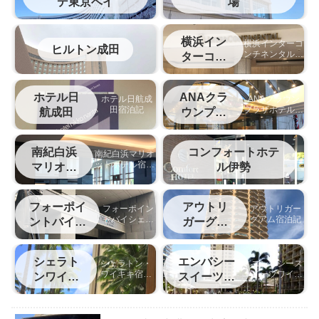
デ東京ベイ
場
横浜イン
横浜インターコ
ヒルトン成田
ンチネンタルホ
ターコン
テルの宿泊記
チネンタ
ル
ホテル日
ANAクラ
ホテル日航成
ANAクラウン
田宿泊記
プラザホテル松
航成田
ウンプラ
山宿泊記
ザ松山
南紀白浜
コンフォートホテ
南紀白浜マリオ
ットホテル宿泊
マリオッ
ル伊勢
記
ト
フォーポイ
アウトリ
フォーポイン
アウトリガー
トバイシェラ
グアム宿泊記
ントバイシ
ガーグア
トン名古屋中
ェラトン中
ム
部国際空港宿
部国際空港
泊記
シェラト
エンバシー
シェラトン・
エンバシース
ワイキキ宿泊
イーツワイキ
ンワイキ
スイーツワ
記
キ宿泊記
キ
イキキ