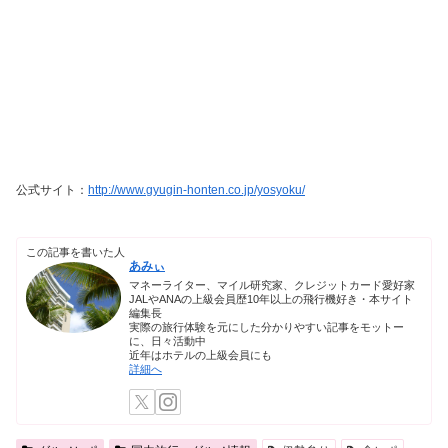
公式サイト：
http://www.gyugin-honten.co.jp/yosyoku/
この記事を書いた人
あみぃ
マネーライター、マイル研究家、クレジットカード愛好家
JALやANAの上級会員歴10年以上の飛行機好き・本サイト
編集長
実際の旅行体験を元にした分かりやすい記事をモットー
に、日々活動中
近年はホテルの上級会員にも
詳細へ