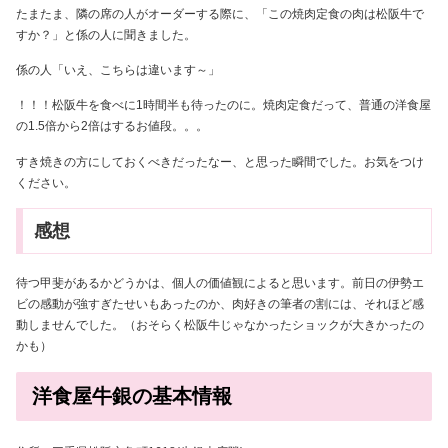
たまたま、隣の席の人がオーダーする際に、「この焼肉定食の肉は松阪牛で
すか？」と係の人に聞きました。
係の人「いえ、こちらは違います～」
！！！松阪牛を食べに1時間半も待ったのに。焼肉定食だって、普通の洋食屋
の1.5倍から2倍はするお値段。。。
すき焼きの方にしておくべきだったなー、と思った瞬間でした。お気をつけ
ください。
感想
待つ甲斐があるかどうかは、個人の価値観によると思います。前日の伊勢エ
ビの感動が強すぎたせいもあったのか、肉好きの筆者の割には、それほど感
動しませんでした。（おそらく松阪牛じゃなかったショックが大きかったの
かも）
洋食屋牛銀の基本情報