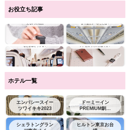
お役立ち記事
海外旅行に時計は必要？時計が必要だとい
飛行機ではどんな服装にすべき？おしゃれ
える3つの理由
より優先すべきことは？
飛行機に乗っているときの大ピンチ！こん
旅行にApple Watch（アップル ウオッ
なときはどうする？
チ）を持っていけば十分？
ホテル一覧
エンバシースイー
ドーミーイン
ツワイキキ2023
PREMIUM釧路
（旧ラビスタ釧路
川）
シェラトングラン
ヒルトン東京お台