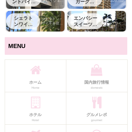
トバイシェラ
グアム宿泊記
ントバイシ
ガーグア
トン名古屋中
ェラトン中
ム
部国際空港宿
部国際空港
泊記
シェラト
エンバシー
シェラトン・
エンバシース
ワイキキ宿泊
イーツワイキ
ンワイキ
スイーツワ
記
キ宿泊記
キ
イキキ
MENU
ホーム
国内旅行情報
Home
domestic
ホテル
グルメレポ
Hotel
gourmet