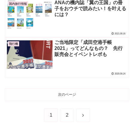
ANAの機内誌「翼の王国」の冊
国内旅行情報
子をおウチで読みたい！を叶える
には？
2021.09.16
ご当地限定「成田空港手帳
飛行機
2021」ってどんなもの？ 先行
販売会とイベントレポも
2020.09.24
次のページ
次
1
2
へ