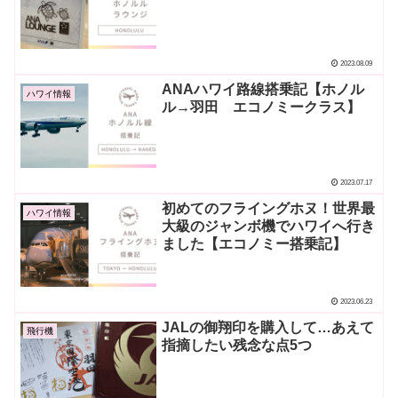
2023.08.09
ANAハワイ路線搭乗記【ホノル
ハワイ情報
ル→羽田 エコノミークラス】
2023.07.17
初めてのフライングホヌ！世界最
ハワイ情報
大級のジャンボ機でハワイへ行き
ました【エコノミー搭乗記】
2023.06.23
JALの御翔印を購入して…あえて
飛行機
指摘したい残念な点5つ