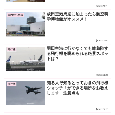
2023.01.21
成田空港周辺に泊まったら航空科
国内旅行情報
学博物館がオススメ！
2022.02.07
羽田空港に行かなくても離着陸す
飛行機
る飛行機を眺められる絶景スポッ
トは？
2022.01.28
知る人ぞ知るとっておきの飛行機
飛行機
ウォッチ！ができる場所をお教え
します 注意点も
2022.01.27