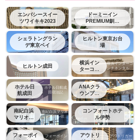
エンバシースイー
ドーミーイン
ツワイキキ2023
PREMIUM釧路
（旧ラビスタ釧路
川）
シェラトングラン
ヒルトン東京お台
デ東京ベイ
場
横浜イン
横浜インターコ
ヒルトン成田
ンチネンタルホ
ターコン
テルの宿泊記
チネンタ
ル
ホテル日
ANAクラ
ホテル日航成
ANAクラウン
田宿泊記
プラザホテル松
航成田
ウンプラ
山宿泊記
ザ松山
南紀白浜
コンフォートホテ
南紀白浜マリオ
ットホテル宿泊
マリオッ
ル伊勢
記
ト
フォーポイ
アウトリ
フォーポイン
アウトリガー