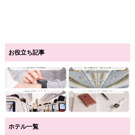
お役立ち記事
海外旅行に時計は必要？時計が必要だとい
飛行機ではどんな服装にすべき？おしゃれ
える3つの理由
より優先すべきことは？
飛行機に乗っているときの大ピンチ！こん
旅行にApple Watch（アップル ウオッ
なときはどうする？
チ）を持っていけば十分？
ホテル一覧