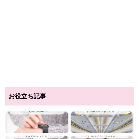
お役立ち記事
海外旅行に時計は必要？時計が必要だとい
飛行機ではどんな服装にすべき？おしゃれ
える3つの理由
より優先すべきことは？
飛行機に乗っているときの大ピンチ！こん
旅行にApple Watch（アップル ウオッ
なときはどうする？
チ）を持っていけば十分？