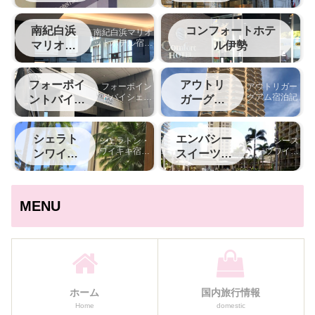
ザ松山
南紀白浜
コンフォートホテ
南紀白浜マリオ
ットホテル宿泊
マリオッ
ル伊勢
記
ト
フォーポイ
アウトリ
フォーポイン
アウトリガー
トバイシェラ
グアム宿泊記
ントバイシ
ガーグア
トン名古屋中
ェラトン中
ム
部国際空港宿
部国際空港
泊記
シェラト
エンバシー
シェラトン・
エンバシース
ワイキキ宿泊
イーツワイキ
ンワイキ
スイーツワ
記
キ宿泊記
キ
イキキ
MENU
ホーム
国内旅行情報
Home
domestic