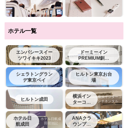
ホテル一覧
エンバシースイー
ドーミーイン
ツワイキキ2023
PREMIUM釧路
（旧ラビスタ釧路
川）
シェラトングラン
ヒルトン東京お台
デ東京ベイ
場
横浜イン
横浜インターコ
ヒルトン成田
ンチネンタルホ
ターコン
テルの宿泊記
チネンタ
ル
ホテル日
ANAクラ
ホテル日航成
ANAクラウン
田宿泊記
プラザホテル松
航成田
ウンプラ
山宿泊記