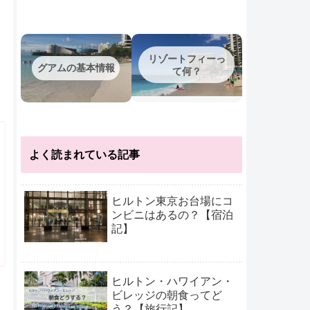
リゾートフィーっ
グアムの基本情報
て何？
よく読まれている記事
ヒルトン東京お台場にコ
ンビニはあるの？【宿泊
記】
ヒルトン・ハワイアン・
ビレッジの朝食ってど
う？【旅行記】