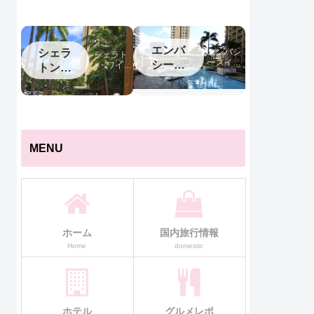
トン中
泊記
部国際
空港
エンバ
シェラ
エンバシ
シェラト
ースイー
シース
ン・ワイキ
トンワ
ツワイキ
キ宿泊記
イーツ
イキキ
キ宿泊記
ワイキ
キ
MENU
ホーム
国内旅行情報
Home
domestic
ホテル
グルメレポ