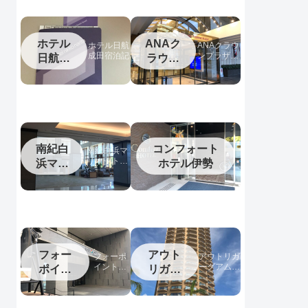
ホテル
ANAク
ホテル日航
ANAクラウ
成田宿泊記
ンプラザホ
日航成
ラウン
テル松山宿
田
プラザ
泊記
松山
南紀白
コンフォート
南紀白浜マ
リオットホ
浜マリ
ホテル伊勢
テル宿泊記
オット
フォー
アウト
フォーポ
アウトリガ
イントバ
ーグアム宿
ポイン
リガー
イシェラ
泊記
トバイ
グアム
トン名古
シェラ
屋中部国
際空港宿