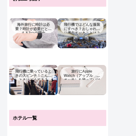
海外旅行に時計は必
飛行機ではどんな服装
要？時計が必要だとい
にすべき？おしゃれよ
える3つの理由
り優先すべきことは？
飛行機に乗っていると
旅行にApple
きの大ピンチ！こんな
Watch（アップル ウ
ときはどうする？
オッチ）を持っていけ
ば十分？
ホテル一覧