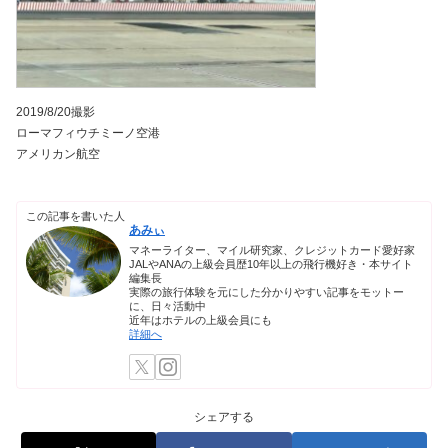
2019/8/20撮影
ローマフィウチミーノ空港
アメリカン航空
この記事を書いた人
あみぃ
マネーライター、マイル研究家、クレジットカード愛好家
JALやANAの上級会員歴10年以上の飛行機好き・本サイト
編集長
実際の旅行体験を元にした分かりやすい記事をモットー
に、日々活動中
近年はホテルの上級会員にも
詳細へ
シェアする