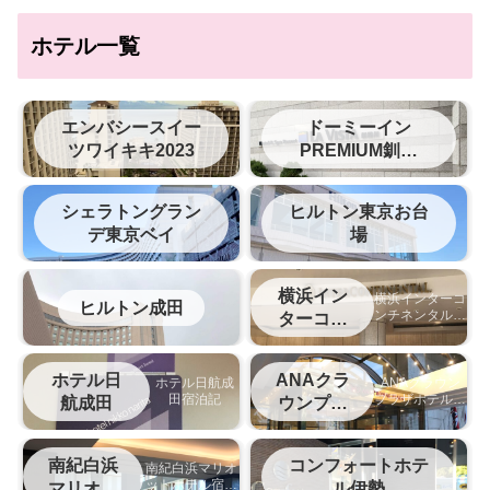
ホテル一覧
エンバシースイー
ドーミーイン
ツワイキキ2023
PREMIUM釧路
（旧ラビスタ釧路
川）
シェラトングラン
ヒルトン東京お台
デ東京ベイ
場
横浜イン
横浜インターコ
ヒルトン成田
ンチネンタルホ
ターコン
テルの宿泊記
チネンタ
ル
ホテル日
ANAクラ
ホテル日航成
ANAクラウン
田宿泊記
プラザホテル松
航成田
ウンプラ
山宿泊記
ザ松山
南紀白浜
コンフォートホテ
南紀白浜マリオ
ットホテル宿泊
マリオッ
ル伊勢