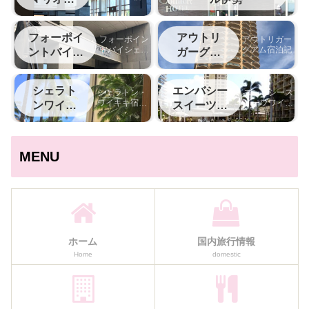
記
ト
フォーポイ
アウトリ
フォーポイン
アウトリガー
トバイシェラ
グアム宿泊記
ントバイシ
ガーグア
トン名古屋中
ェラトン中
ム
部国際空港宿
部国際空港
泊記
シェラト
エンバシー
シェラトン・
エンバシース
ワイキキ宿泊
イーツワイキ
ンワイキ
スイーツワ
記
キ宿泊記
キ
イキキ
MENU
ホーム
国内旅行情報
Home
domestic