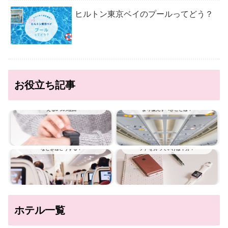
ヒルトン東京ベイのプールってどう？
お役立ち記事
海外旅行に時計は必要？時計が必要だとい
飛行機ではどんな服装にすべき？おしゃれ
える3つの理由
より優先すべきことは？
飛行機に乗っているときの大ピンチ！こん
旅行にApple Watch（アップル ウオッ
なときはどうする？
チ）を持っていけば十分？
ホテル一覧