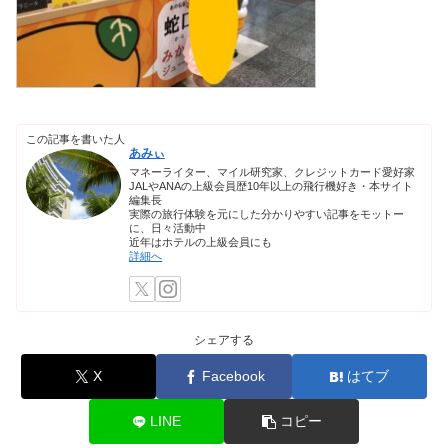
この記事を書いた人
あみぃ
マネーライター、マイル研究家、クレジットカード愛好家
JALやANAの上級会員歴10年以上の飛行機好き・本サイト
編集長
実際の旅行体験を元にした分かりやすい記事をモットー
に、日々活動中
近年はホテルの上級会員にも
詳細へ
シェアする
X
Facebook
はてブ
LINE
コピー