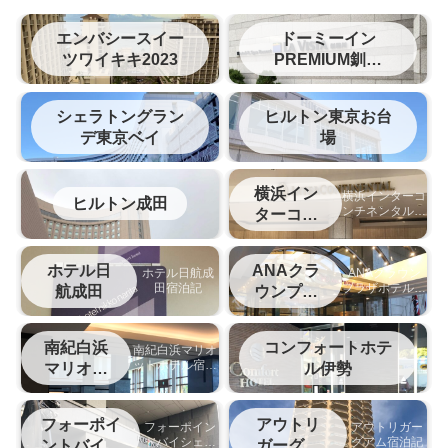
エンバシースイー
ドーミーイン
ツワイキキ2023
PREMIUM釧路
（旧ラビスタ釧路
川）
シェラトングラン
ヒルトン東京お台
デ東京ベイ
場
横浜イン
横浜インターコ
ヒルトン成田
ンチネンタルホ
ターコン
テルの宿泊記
チネンタ
ル
ホテル日
ANAクラ
ホテル日航成
ANAクラウン
田宿泊記
プラザホテル松
航成田
ウンプラ
山宿泊記
ザ松山
南紀白浜
コンフォートホテ
南紀白浜マリオ
ットホテル宿泊
マリオッ
ル伊勢
記
ト
フォーポイ
アウトリ
フォーポイン
アウトリガー
トバイシェラ
グアム宿泊記
ントバイシ
ガーグア