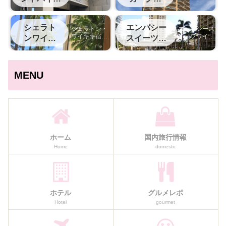
トン名古屋中
ェラトン中
ム
部国際空港宿
部国際空港
泊記
シェラト
エンバシー
シェラトン・
エンバシース
ワイキキ宿泊
イーツワイキ
ンワイキ
スイーツワ
記
キ宿泊記
キ
イキキ
MENU
ホーム
国内旅行情報
Home
domestic
ホテル
グルメレポ
Hotel
gourmet