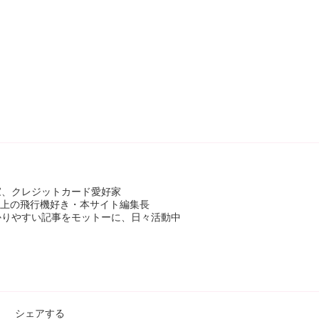
家、クレジットカード愛好家
年以上の飛行機好き・本サイト編集長
かりやすい記事をモットーに、日々活動中
シェアする