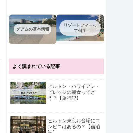
リゾートフィーっ
グアムの基本情報
て何？
よく読まれている記事
ヒルトン・ハワイアン・
ビレッジの朝食ってど
う？【旅行記】
ヒルトン東京お台場にコ
ンビニはあるの？【宿泊
記】