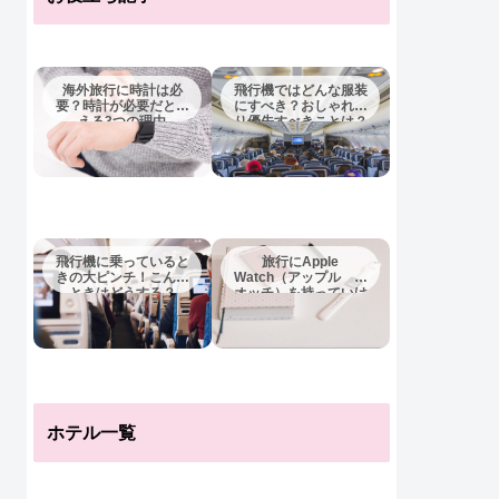
海外旅行に時計は必
飛行機ではどんな服装
要？時計が必要だとい
にすべき？おしゃれよ
える3つの理由
り優先すべきことは？
飛行機に乗っていると
旅行にApple
きの大ピンチ！こんな
Watch（アップル ウ
ときはどうする？
オッチ）を持っていけ
ば十分？
ホテル一覧