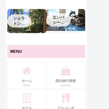
トン中
泊記
部国際
空港
エンバ
シェラ
エンバシ
シェラト
ースイー
シース
ン・ワイキ
トンワ
ツワイキ
キ宿泊記
イーツ
イキキ
キ宿泊記
ワイキ
キ
MENU
ホーム
国内旅行情報
Home
domestic
ホテル
グルメレポ