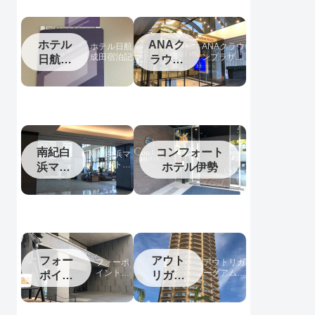
ホテル
ANAク
ホテル日航
ANAクラウ
成田宿泊記
ンプラザホ
日航成
ラウン
テル松山宿
田
プラザ
泊記
松山
南紀白
コンフォート
南紀白浜マ
リオットホ
浜マリ
ホテル伊勢
テル宿泊記
オット
フォー
アウト
フォーポ
アウトリガ
イントバ
ーグアム宿
ポイン
リガー
イシェラ
泊記
トバイ
グアム
トン名古
シェラ
屋中部国
際空港宿