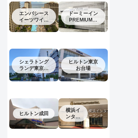
エンバシース
ドーミーイン
イーツワイキ
PREMIUM釧
キ2023
路（旧ラビス
タ釧路川）
シェラトング
ヒルトン東京
ランデ東京ベ
お台場
イ
横浜イ
横浜インタ
ヒルトン成田
ーコンチネ
ンター
ンタルホテ
コンチ
ルの宿泊記
ネンタ
ル